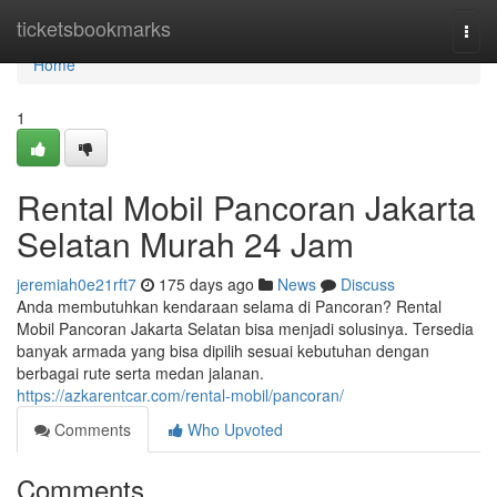
Home
ticketsbookmarks
Togg
navi
Home
1
Rental Mobil Pancoran Jakarta
Selatan Murah 24 Jam
jeremiah0e21rft7
175 days ago
News
Discuss
Anda membutuhkan kendaraan selama di Pancoran? Rental
Mobil Pancoran Jakarta Selatan bisa menjadi solusinya. Tersedia
banyak armada yang bisa dipilih sesuai kebutuhan dengan
berbagai rute serta medan jalanan.
https://azkarentcar.com/rental-mobil/pancoran/
Comments
Who Upvoted
Comments