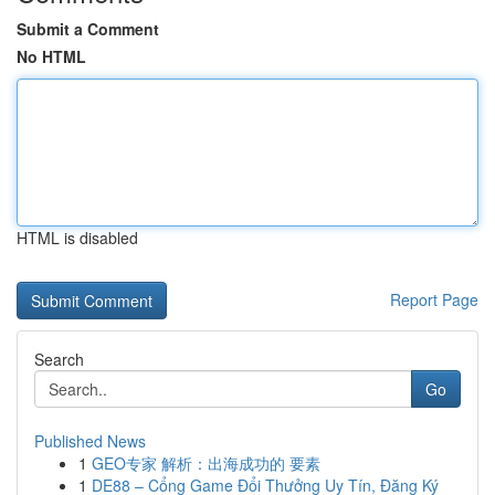
Submit a Comment
No HTML
HTML is disabled
Report Page
Search
Go
Published News
1
GEO专家 解析：出海成功的 要素
1
DE88 – Cổng Game Đổi Thưởng Uy Tín, Đăng Ký