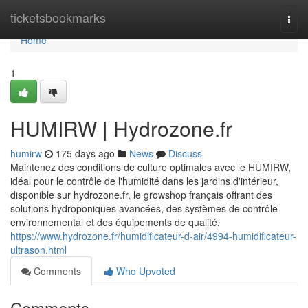
Home
ticketsbookmarks
Togg
navi
Home
1
HUMIRW | Hydrozone.fr
humirw
175 days ago
News
Discuss
Maintenez des conditions de culture optimales avec le HUMIRW,
idéal pour le contrôle de l'humidité dans les jardins d'intérieur,
disponible sur hydrozone.fr, le growshop français offrant des
solutions hydroponiques avancées, des systèmes de contrôle
environnemental et des équipements de qualité.
https://www.hydrozone.fr/humidificateur-d-air/4994-humidificateur-
ultrason.html
Comments
Who Upvoted
Comments