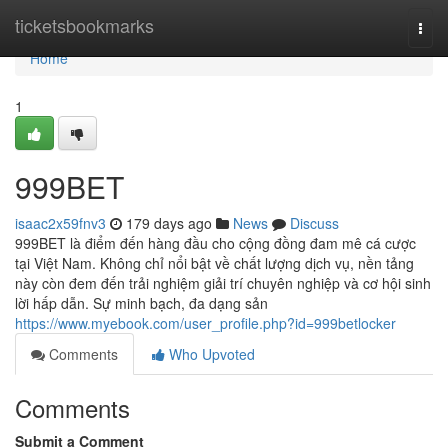
Home
ticketsbookmarks
Togg
navi
Home
1
999BET
isaac2x59fnv3
179 days ago
News
Discuss
999BET là điểm đến hàng đầu cho cộng đồng đam mê cá cược
tại Việt Nam. Không chỉ nổi bật về chất lượng dịch vụ, nền tảng
này còn đem đến trải nghiệm giải trí chuyên nghiệp và cơ hội sinh
lời hấp dẫn. Sự minh bạch, đa dạng sản
https://www.myebook.com/user_profile.php?id=999betlocker
Comments
Who Upvoted
Comments
Submit a Comment