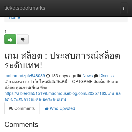
Home
ticketsbookmarks
Togg
navi
Home
1
เกม สล็อต : ประสบการณ์สล็อต
ระดับเทพ!
mohamadzpfv548039
183 days ago
News
Discuss
เลิก มองหา slot เว็บไหนดีเลิศกันทีนี้! TOP1GAME จัดเต็ม กับเกม
สล็อต คุณภาพเยี่ยม ที่จะ
https://albierdia515199.madmouseblog.com/20257163/เกม-สล-
อต-ประสบการณ-สล-อตระด-บเทพ
Comments
Who Upvoted
Comments