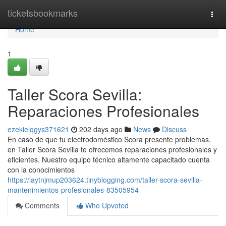
Home
ticketsbookmarks
Togg
navi
Home
1
Taller Scora Sevilla:
Reparaciones Profesionales
ezekielqgys371621
202 days ago
News
Discuss
En caso de que tu electrodoméstico Scora presente problemas,
en Taller Scora Sevilla te ofrecemos reparaciones profesionales y
eficientes. Nuestro equipo técnico altamente capacitado cuenta
con la conocimientos
https://laytnjmup203624.tinyblogging.com/taller-scora-sevilla-
mantenimientos-profesionales-83505954
Comments
Who Upvoted