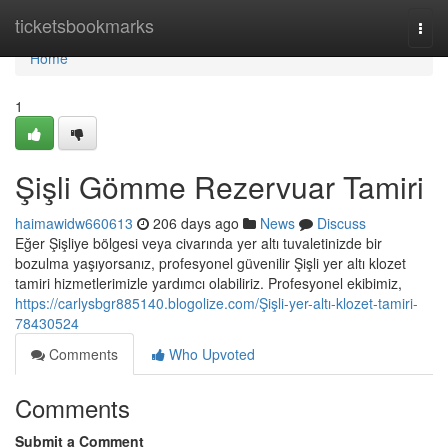
Home
ticketsbookmarks
Togg
navi
Home
1
Şişli Gömme Rezervuar Tamiri
haimawidw660613
206 days ago
News
Discuss
Eğer Şişliye bölgesi veya civarında yer altı tuvaletinizde bir
bozulma yaşıyorsanız, profesyonel güvenilir Şişli yer altı klozet
tamiri hizmetlerimizle yardımcı olabiliriz. Profesyonel ekibimiz,
https://carlysbgr885140.blogolize.com/Şişli-yer-altı-klozet-tamiri-
78430524
Comments
Who Upvoted
Comments
Submit a Comment