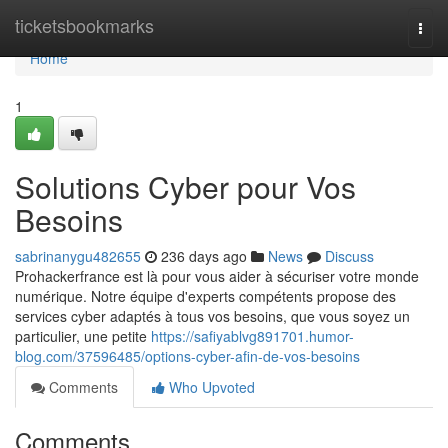
Home
ticketsbookmarks
Togg
navi
Home
1
Solutions Cyber pour Vos
Besoins
sabrinanygu482655
236 days ago
News
Discuss
Prohackerfrance est là pour vous aider à sécuriser votre monde
numérique. Notre équipe d'experts compétents propose des
services cyber adaptés à tous vos besoins, que vous soyez un
particulier, une petite
https://safiyablvg891701.humor-
blog.com/37596485/options-cyber-afin-de-vos-besoins
Comments
Who Upvoted
Comments