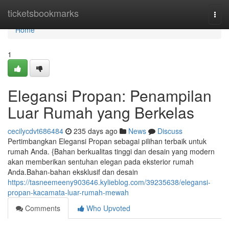
Home
ticketsbookmarks
Togg
navi
Home
1
Elegansi Propan: Penampilan
Luar Rumah yang Berkelas
cecilycdvt686484
235 days ago
News
Discuss
Pertimbangkan Elegansi Propan sebagai pilihan terbaik untuk
rumah Anda. {Bahan berkualitas tinggi dan desain yang modern
akan memberikan sentuhan elegan pada eksterior rumah
Anda.Bahan-bahan eksklusif dan desain
https://tasneemeeny903646.kylieblog.com/39235638/elegansi-
propan-kacamata-luar-rumah-mewah
Comments
Who Upvoted