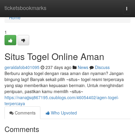
Home
ticketsbookmarks
Togg
navi
Home
1
Situs Togel Online Aman
geraldafob401095
237 days ago
News
Discuss
Berburu angka togel dengan rasa aman dan nyaman? Jangan
bingung lagi! Banyak sekali pilih ~situs~ togel resmi terpercaya
yang siap memberikan kepuasan bermain. Untuk menghindari
penipuan, pastikan kamu memilih ~situs~
https://nanajjsq867195.csublogs.com/46054402/agen-togel-
terpercaya
Comments
Who Upvoted
Comments