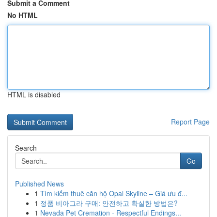
Submit a Comment
No HTML
HTML is disabled
Report Page
Search
Go
Published News
1
Tìm kiếm thuê căn hộ Opal Skyline – Giá ưu đ...
1
정품 비아그라 구매: 안전하고 확실한 방법은?
1
Nevada Pet Cremation - Respectful Endings...