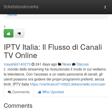
Home
ticketsbookmarks
Togg
navi
Home
1
IPTV Italia: Il Flusso di Canali
TV Online
mayafabt140273
241 days ago
News
Discuss
L' mondo dello streaming ha rivoluzionato il modo in cui vediamo
la televisione. Con l'accesso a un vasto panorama di canali, gli
utenti possono ora godere dei propri programmi preferiti, senza
limiti. IPTV Italia
https://martinaluxi710923.dekaronwiki.com/user
Comments
Who Upvoted
Comments