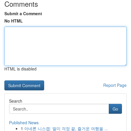
Comments
Submit a Comment
No HTML
HTML is disabled
Report Page
Search
Go
Published News
1
아네론 니스캡: 멀미 걱정 끝, 즐거운 여행을 ...