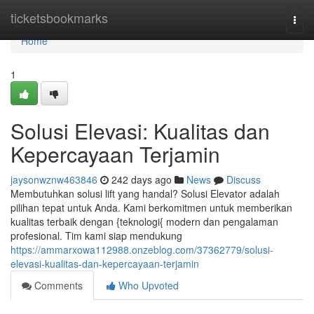
Home
ticketsbookmarks
Togg
navi
Home
1
Solusi Elevasi: Kualitas dan
Kepercayaan Terjamin
jaysonwznw463846
242 days ago
News
Discuss
Membutuhkan solusi lift yang handal? Solusi Elevator adalah
pilihan tepat untuk Anda. Kami berkomitmen untuk memberikan
kualitas terbaik dengan {teknologi{ modern dan pengalaman
profesional. Tim kami siap mendukung
https://ammarxowa112988.onzeblog.com/37362779/solusi-
elevasi-kualitas-dan-kepercayaan-terjamin
Comments
Who Upvoted