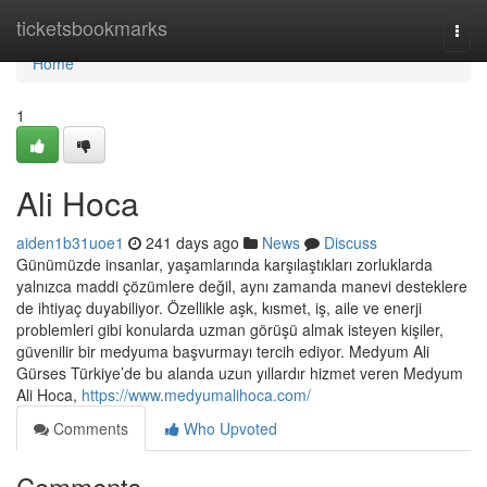
Home
ticketsbookmarks
Togg
navi
Home
1
Ali Hoca
aiden1b31uoe1
241 days ago
News
Discuss
Günümüzde insanlar, yaşamlarında karşılaştıkları zorluklarda
yalnızca maddi çözümlere değil, aynı zamanda manevi desteklere
de ihtiyaç duyabiliyor. Özellikle aşk, kısmet, iş, aile ve enerji
problemleri gibi konularda uzman görüşü almak isteyen kişiler,
güvenilir bir medyuma başvurmayı tercih ediyor. Medyum Ali
Gürses Türkiye’de bu alanda uzun yıllardır hizmet veren Medyum
Ali Hoca,
https://www.medyumalihoca.com/
Comments
Who Upvoted
Comments