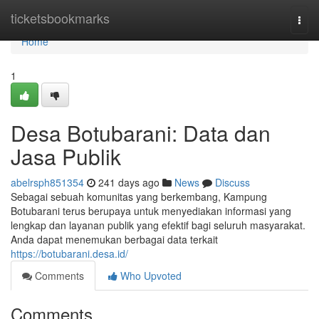
Home
ticketsbookmarks
Togg
navi
Home
1
Desa Botubarani: Data dan
Jasa Publik
abelrsph851354
241 days ago
News
Discuss
Sebagai sebuah komunitas yang berkembang, Kampung
Botubarani terus berupaya untuk menyediakan informasi yang
lengkap dan layanan publik yang efektif bagi seluruh masyarakat.
Anda dapat menemukan berbagai data terkait
https://botubarani.desa.id/
Comments
Who Upvoted
Comments