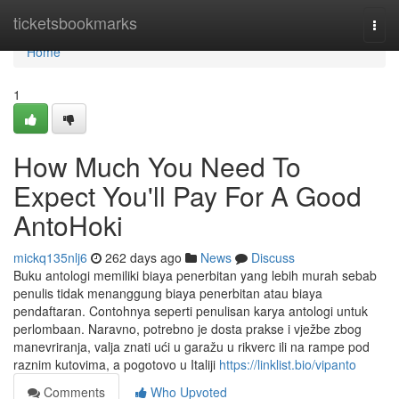
Home
ticketsbookmarks
Togg
navi
Home
1
How Much You Need To
Expect You'll Pay For A Good
AntoHoki
mickq135nlj6
262 days ago
News
Discuss
Buku antologi memiliki biaya penerbitan yang lebih murah sebab
penulis tidak menanggung biaya penerbitan atau biaya
pendaftaran. Contohnya seperti penulisan karya antologi untuk
perlombaan. Naravno, potrebno je dosta prakse i vježbe zbog
manevriranja, valja znati ući u garažu u rikverc ili na rampe pod
raznim kutovima, a pogotovo u Italiji
https://linklist.bio/vipanto
Comments
Who Upvoted