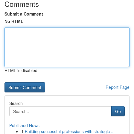
Comments
Submit a Comment
No HTML
HTML is disabled
Report Page
Search
Go
Published News
1
Building successful professions with strategic ...