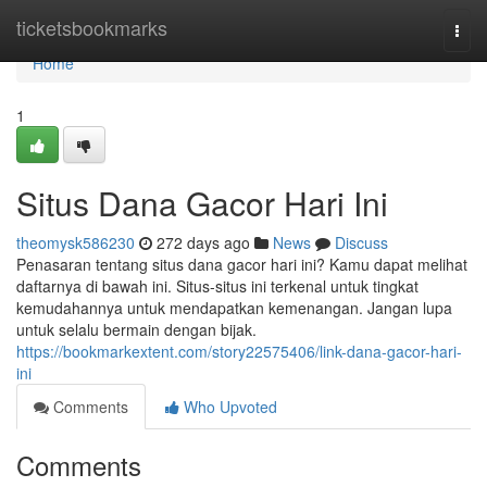
Home
ticketsbookmarks
Togg
navi
Home
1
Situs Dana Gacor Hari Ini
theomysk586230
272 days ago
News
Discuss
Penasaran tentang situs dana gacor hari ini? Kamu dapat melihat
daftarnya di bawah ini. Situs-situs ini terkenal untuk tingkat
kemudahannya untuk mendapatkan kemenangan. Jangan lupa
untuk selalu bermain dengan bijak.
https://bookmarkextent.com/story22575406/link-dana-gacor-hari-
ini
Comments
Who Upvoted
Comments