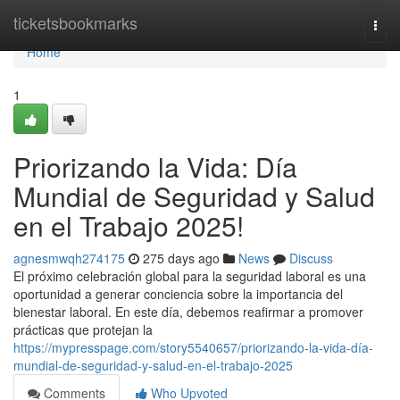
Home
ticketsbookmarks
Togg
navi
Home
1
Priorizando la Vida: Día
Mundial de Seguridad y Salud
en el Trabajo 2025!
agnesmwqh274175
275 days ago
News
Discuss
El próximo celebración global para la seguridad laboral es una
oportunidad a generar conciencia sobre la importancia del
bienestar laboral. En este día, debemos reafirmar a promover
prácticas que protejan la
https://mypresspage.com/story5540657/priorizando-la-vida-día-
mundial-de-seguridad-y-salud-en-el-trabajo-2025
Comments
Who Upvoted