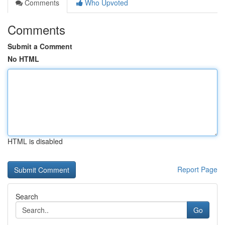
Comments
Who Upvoted
Comments
Submit a Comment
No HTML
HTML is disabled
Report Page
Search
Go