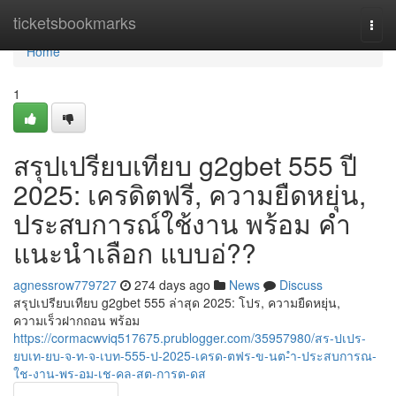
Home
ticketsbookmarks
Togg
navi
Home
1
สรุปเปรียบเทียบ g2gbet 555 ปี
2025: เครดิตฟรี, ความยืดหยุ่น,
ประสบการณ์ใช้งาน พร้อม คำ
แนะนำเลือก แบบอ่??
agnessrow779727
274 days ago
News
Discuss
สรุปเปรียบเทียบ g2gbet 555 ล่าสุด 2025: โปร, ความยืดหยุ่น,
ความเร็วฝากถอน พร้อม
https://cormacwviq517675.prublogger.com/35957980/สร-ปเปร-
ยบเท-ยบ-จ-ท-จ-เบท-555-ป-2025-เครด-ตฟร-ข-นต-ำ-ประสบการณ-
ใช-งาน-พร-อม-เช-คล-สต-การต-ดส