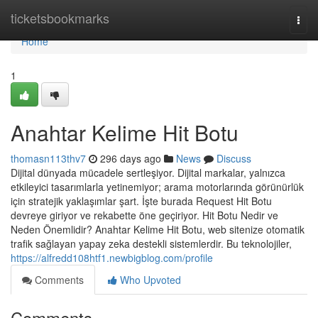
Home
ticketsbookmarks
Togg
navi
Home
1
Anahtar Kelime Hit Botu
thomasn113thv7
296 days ago
News
Discuss
Dijital dünyada mücadele sertleşiyor. Dijital markalar, yalnızca
etkileyici tasarımlarla yetinemiyor; arama motorlarında görünürlük
için stratejik yaklaşımlar şart. İşte burada Request Hit Botu
devreye giriyor ve rekabette öne geçiriyor. Hit Botu Nedir ve
Neden Önemlidir? Anahtar Kelime Hit Botu, web sitenize otomatik
trafik sağlayan yapay zeka destekli sistemlerdir. Bu teknolojiler,
https://alfredd108htf1.newbigblog.com/profile
Comments
Who Upvoted
Comments