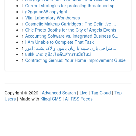
1
Current strategies for protecting threatened sp...
1
g2ggame88 copyright
1
Vital Laboratory Workhorses
1
Cosmetic Makeup Cartridges : The Definitive ...
1
Chic Photo Booths for the City of Angels Events
1
Accounting Software vs. Integrated Business S...
1
I Am Unable to Complete That Task
1
طراحی بازی سینه با زبان پایتون و لاک پشت: آموز...
1
88kk เกม: คู่มือเริ่มต้นสำหรับมือใหม่
1
Contracting Genius: Your Home Improvement Guide
Copyright © 2026 |
Advanced Search
|
Live
|
Tag Cloud
|
Top
Users
| Made with
Kliqqi CMS
|
All RSS Feeds