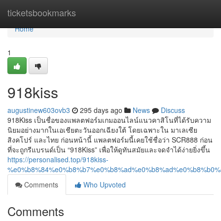
Home
ticketsbookmarks
Home
1
918kiss
augustinew603ovb3
295 days ago
News
Discuss
918Kiss เป็นชื่อของแพลตฟอร์มเกมออนไลน์แนวคาสิโนที่ได้รับความ
นิยมอย่างมากในเอเชียตะวันออกเฉียงใต้ โดยเฉพาะใน มาเลเซีย
สิงคโปร์ และไทย ก่อนหน้านี้ แพลตฟอร์มนี้เคยใช้ชื่อว่า SCR888 ก่อน
ที่จะถูกรีแบรนด์เป็น “918Kiss” เพื่อให้ดูทันสมัยและจดจำได้ง่ายยิ่งขึ้น
https://personalised.top/918kiss-
%e0%b8%84%e0%b8%b7%e0%b8%ad%e0%b8%ad%e0%b8%b0%
Comments
Who Upvoted
Comments