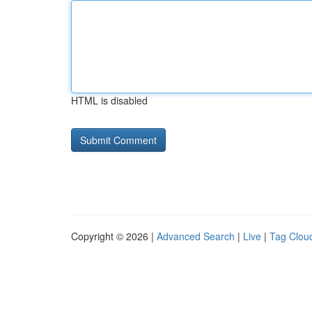
HTML is disabled
Copyright © 2026 |
Advanced Search
|
Live
|
Tag Clou