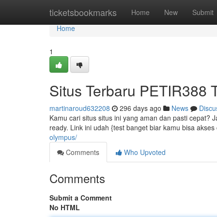
Home
ticketsbookmarks
Home
New
Submit
Home
1
Situs Terbaru PETIR388 
martinaroud632208
296 days ago
News
Discu
Kamu cari situs situs ini yang aman dan pasti cepat? Ja
ready. Link ini udah {test banget biar kamu bisa akse
olympus/
Comments
Who Upvoted
Comments
Submit a Comment
No HTML