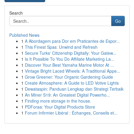
Search
Go
Published News
1
A Abordagem para Dor em Praticantes de Espor...
1
This Finest Spas: Unwind and Refresh
1
Secure Turks' Citizenship Digitally: Your Gatew...
1
Is It Possible To You Do Affiliate Marketing La...
1
Discover Your Best Yamaha Marine Motor At ...
1
Vintage Bright Laced Wheels: A Traditional Appe...
1
Grow Greener: Your Organic Gardening Guide
1
Create Atmosphere: A Guide to LED Votive Lights
1
Dewataspin: Panduan Lengkap dan Strategi Terbaik
1
An Miner S19: An Greatest Digital Powerho...
1
Finding more storage in the house.
1
PDForaa: Your Digital Products Store
1
Forum Infirmier Libéral : Échanges, Conseils et...