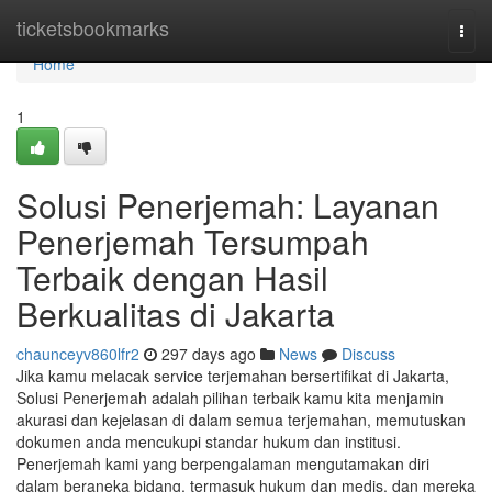
Home
ticketsbookmarks
Togg
navi
Home
1
Solusi Penerjemah: Layanan
Penerjemah Tersumpah
Terbaik dengan Hasil
Berkualitas di Jakarta
chaunceyv860lfr2
297 days ago
News
Discuss
Jika kamu melacak service terjemahan bersertifikat di Jakarta,
Solusi Penerjemah adalah pilihan terbaik kamu kita menjamin
akurasi dan kejelasan di dalam semua terjemahan, memutuskan
dokumen anda mencukupi standar hukum dan institusi.
Penerjemah kami yang berpengalaman mengutamakan diri
dalam beraneka bidang, termasuk hukum dan medis, dan mereka