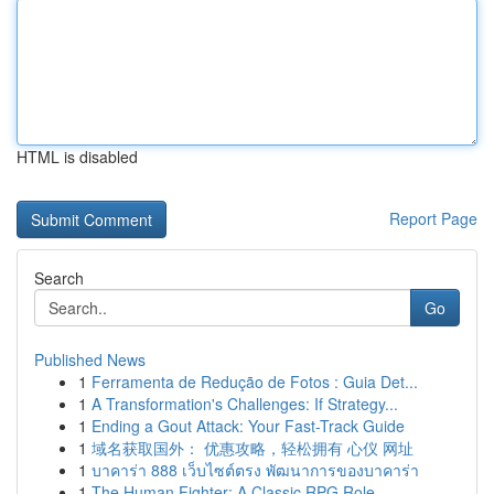
HTML is disabled
Report Page
Search
Go
Published News
1
Ferramenta de Redução de Fotos : Guia Det...
1
A Transformation's Challenges: If Strategy...
1
Ending a Gout Attack: Your Fast-Track Guide
1
域名获取国外： 优惠攻略，轻松拥有 心仪 网址
1
บาคาร่า 888 เว็บไซต์ตรง พัฒนาการของบาคาร่า
1
The Human Fighter: A Classic RPG Role