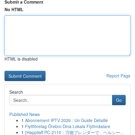
Submit a Comment
No HTML
HTML is disabled
Report Page
Search
Go
Published News
1
Abonnement IPTV 2026 : Un Guide Détaillé
1
Flyttföretag Örebro Dina Lokala Flyttmästare
1
{Happilaff PC-2110：万能ブレンダーで、ヘルシー...