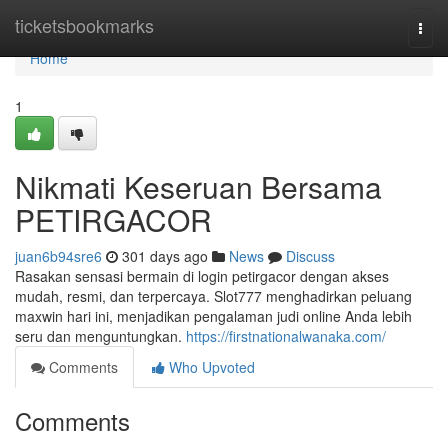
Home
ticketsbookmarks
Togg
navi
Home
1
Nikmati Keseruan Bersama
PETIRGACOR
juan6b94sre6
301 days ago
News
Discuss
Rasakan sensasi bermain di login petirgacor dengan akses
mudah, resmi, dan terpercaya. Slot777 menghadirkan peluang
maxwin hari ini, menjadikan pengalaman judi online Anda lebih
seru dan menguntungkan.
https://firstnationalwanaka.com/
Comments
Who Upvoted
Comments