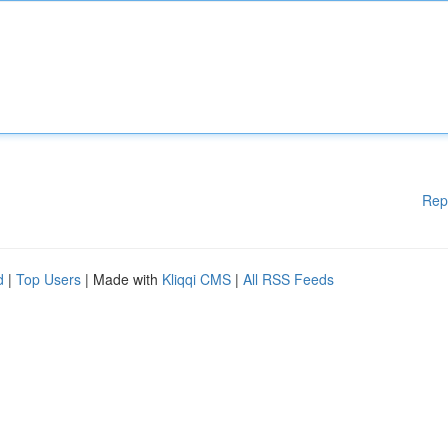
Rep
d
|
Top Users
| Made with
Kliqqi CMS
|
All RSS Feeds