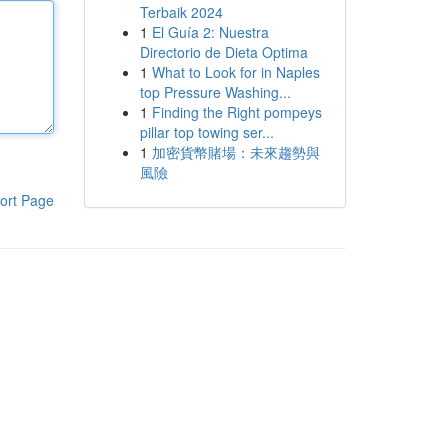
Terbaik 2024
1
El Guía 2: Nuestra
Directorio de Dieta Optima
1
What to Look for in Naples
top Pressure Washing...
1
Finding the Right pompeys
pillar top towing ser...
1
加密貨幣賭場：未來趨勢與
風險
ort Page