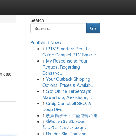
Search
Go
Published News
1
IPTV Smarters Pro : Le
Guide CompletIPTV Smarte...
1
My Response to Your
Request Regarding
Sensitive...
n este
1
Your Outback Shipping
Options: Prices & Availab...
1
Slot Online Terpercaya:
MawarToto, Alexistogel,...
1
Craig Campbell SEO: A
Deep Dive
1
改嫁攝政王：甜寵逆轉命運
1
ที่พักส่วนตัว เมืองพัทยา:
โอเอซิส ส่วนตัวของคุณ...
1
Bandar Slot Thailand