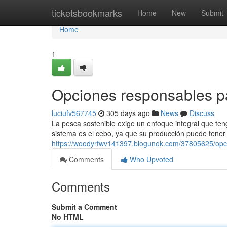
Home
ticketsbookmarks
Home
New
Submit
Home
1
Opciones responsables pa
luciufv567745
305 days ago
News
Discuss
La pesca sostenible exige un enfoque integral que te
sistema es el cebo, ya que su producción puede tener 
https://woodyrfwv141397.blogunok.com/37805625/opc
Comments
Who Upvoted
Comments
Submit a Comment
No HTML