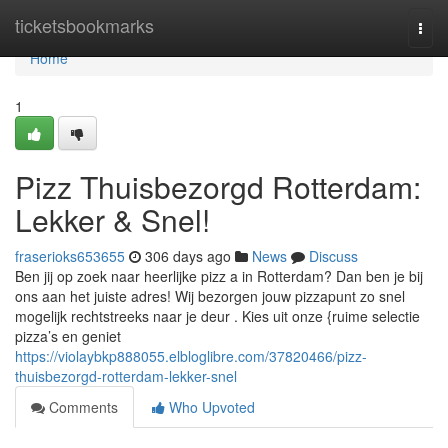
Home
ticketsbookmarks
Togg
navi
Home
1
Pizz Thuisbezorgd Rotterdam:
Lekker & Snel!
fraserioks653655
306 days ago
News
Discuss
Ben jij op zoek naar heerlijke pizz a in Rotterdam? Dan ben je bij
ons aan het juiste adres! Wij bezorgen jouw pizzapunt zo snel
mogelijk rechtstreeks naar je deur . Kies uit onze {ruime selectie
pizza’s en geniet
https://violaybkp888055.elbloglibre.com/37820466/pizz-
thuisbezorgd-rotterdam-lekker-snel
Comments
Who Upvoted