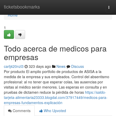
Home
ticketsbookmarks
Togg
navi
Home
1
Todo acerca de medicos para
empresas
carlj420nzl3
323 days ago
News
Discuss
Por producto El amplio portfolio de productos de ASISA a la
medida de la empresa y sus empleados. Control del absentismo
profesional: al no tener que esperar colas, las ausencias por
visitas al médico serán menores. Las esperas en consulta y en
pruebas de dictamen reduce la pérdida de horas
https://saldo-
tarjeta-alimentaria23333.blogdal.com/37917449/medicos-para-
empresas-fundamentos-explicación
Comments
Who Upvoted