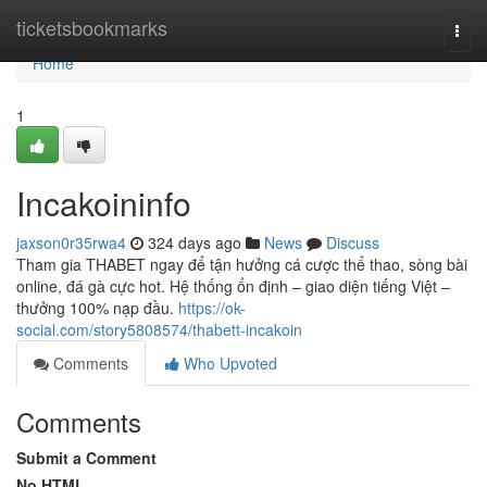
Home
ticketsbookmarks
Togg
navi
Home
1
Incakoininfo
jaxson0r35rwa4
324 days ago
News
Discuss
Tham gia THABET ngay để tận hưởng cá cược thể thao, sòng bài
online, đá gà cực hot. Hệ thống ổn định – giao diện tiếng Việt –
thưởng 100% nạp đầu.
https://ok-
social.com/story5808574/thabett-incakoin
Comments
Who Upvoted
Comments
Submit a Comment
No HTML