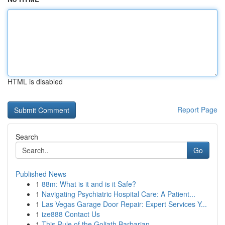
HTML is disabled
Report Page
Search
Go
Published News
1
88m: What is it and is it Safe?
1
Navigating Psychiatric Hospital Care: A Patient...
1
Las Vegas Garage Door Repair: Expert Services Y...
1
ize888 Contact Us
1
This Rule of the Goliath Barbarian