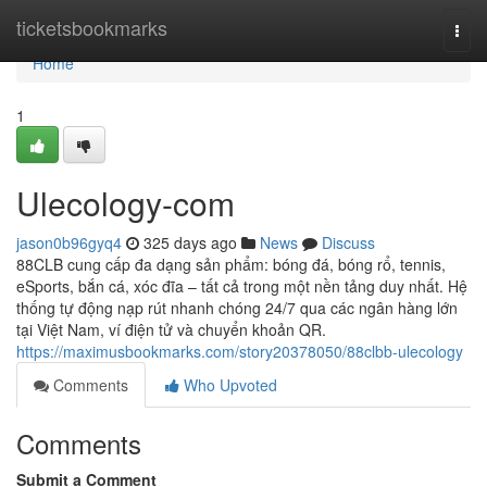
Home
ticketsbookmarks
Togg
navi
Home
1
Ulecology-com
jason0b96gyq4
325 days ago
News
Discuss
88CLB cung cấp đa dạng sản phẩm: bóng đá, bóng rổ, tennis,
eSports, bắn cá, xóc đĩa – tất cả trong một nền tảng duy nhất. Hệ
thống tự động nạp rút nhanh chóng 24/7 qua các ngân hàng lớn
tại Việt Nam, ví điện tử và chuyển khoản QR.
https://maximusbookmarks.com/story20378050/88clbb-ulecology
Comments
Who Upvoted
Comments
Submit a Comment