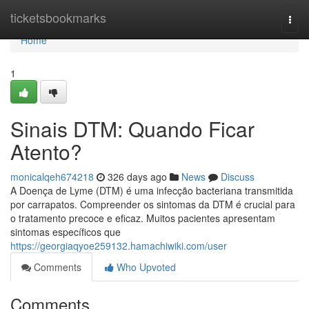
Home
ticketsbookmarks
Togg
navi
Home
1
Sinais DTM: Quando Ficar
Atento?
monicalqeh674218
326 days ago
News
Discuss
A Doença de Lyme (DTM) é uma infecção bacteriana transmitida
por carrapatos. Compreender os sintomas da DTM é crucial para
o tratamento precoce e eficaz. Muitos pacientes apresentam
sintomas específicos que
https://georgiaqyoe259132.hamachiwiki.com/user
Comments
Who Upvoted
Comments