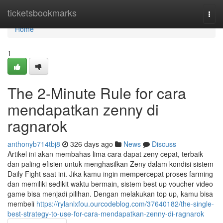
Home
ticketsbookmarks
Togg
navi
Home
1
The 2-Minute Rule for cara
mendapatkan zenny di
ragnarok
anthonyb714tbj8
326 days ago
News
Discuss
Artikel ini akan membahas lima cara dapat zeny cepat, terbaik
dan paling efisien untuk menghasilkan Zeny dalam kondisi sistem
Daily Fight saat ini. Jika kamu ingin mempercepat proses farming
dan memiliki sedikit waktu bermain, sistem best up voucher video
game bisa menjadi pilihan. Dengan melakukan top up, kamu bisa
membeli
https://rylanlxfou.ourcodeblog.com/37640182/the-single-
best-strategy-to-use-for-cara-mendapatkan-zenny-di-ragnarok