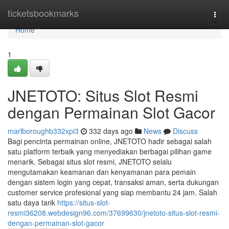
Home
ticketsbookmarks
Togg
navi
Home
1
JNETOTO: Situs Slot Resmi
dengan Permainan Slot Gacor
marlboroughb332xpi3
332 days ago
News
Discuss
Bagi pencinta permainan online, JNETOTO hadir sebagai salah
satu platform terbaik yang menyediakan berbagai pilihan game
menarik. Sebagai situs slot resmi, JNETOTO selalu
mengutamakan keamanan dan kenyamanan para pemain
dengan sistem login yang cepat, transaksi aman, serta dukungan
customer service profesional yang siap membantu 24 jam. Salah
satu daya tarik
https://situs-slot-
resmi36208.webdesign96.com/37699630/jnetoto-situs-slot-resmi-
dengan-permainan-slot-gacor