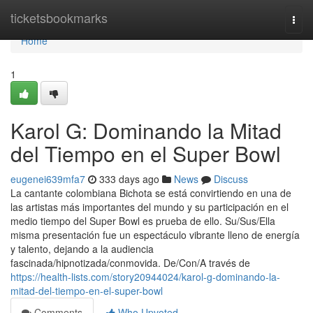
Home
ticketsbookmarks
Togg
navi
Home
1
Karol G: Dominando la Mitad
del Tiempo en el Super Bowl
eugenei639mfa7
333 days ago
News
Discuss
La cantante colombiana Bichota se está convirtiendo en una de
las artistas más importantes del mundo y su participación en el
medio tiempo del Super Bowl es prueba de ello. Su/Sus/Ella
misma presentación fue un espectáculo vibrante lleno de energía
y talento, dejando a la audiencia
fascinada/hipnotizada/conmovida. De/Con/A través de
https://health-lists.com/story20944024/karol-g-dominando-la-
mitad-del-tiempo-en-el-super-bowl
Comments
Who Upvoted