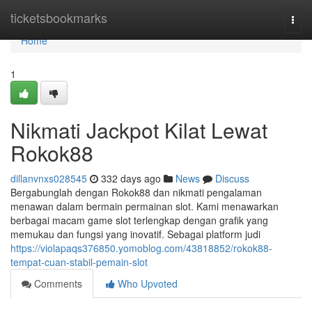
Home
ticketsbookmarks
Togg
navi
Home
1
Nikmati Jackpot Kilat Lewat
Rokok88
dillanvnxs028545
332 days ago
News
Discuss
Bergabunglah dengan Rokok88 dan nikmati pengalaman
menawan dalam bermain permainan slot. Kami menawarkan
berbagai macam game slot terlengkap dengan grafik yang
memukau dan fungsi yang inovatif. Sebagai platform judi
https://violapaqs376850.yomoblog.com/43818852/rokok88-
tempat-cuan-stabil-pemain-slot
Comments
Who Upvoted