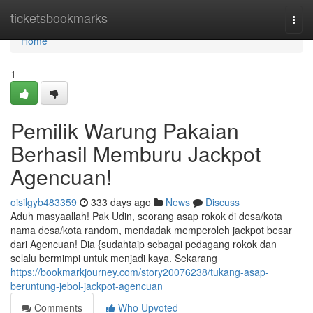
Home
ticketsbookmarks
Togg
navi
Home
1
Pemilik Warung Pakaian
Berhasil Memburu Jackpot
Agencuan!
oisilgyb483359
333 days ago
News
Discuss
Aduh masyaallah! Pak Udin, seorang asap rokok di desa/kota
nama desa/kota random, mendadak memperoleh jackpot besar
dari Agencuan! Dia {sudahtaip sebagai pedagang rokok dan
selalu bermimpi untuk menjadi kaya. Sekarang
https://bookmarkjourney.com/story20076238/tukang-asap-
beruntung-jebol-jackpot-agencuan
Comments
Who Upvoted