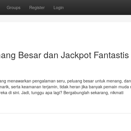
Groups
Register
Login
nang Besar dan Jackpot Fantastis
ne yang menawarkan pengalaman seru, peluang besar untuk menang, dan
enarik, serta keamanan terjamin, tidak heran jika banyak pemain mud
a di sini. Jadi, tunggu apa lagi? Bergabunglah sekarang, nikmati