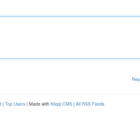
Rep
d
|
Top Users
| Made with
Kliqqi CMS
|
All RSS Feeds