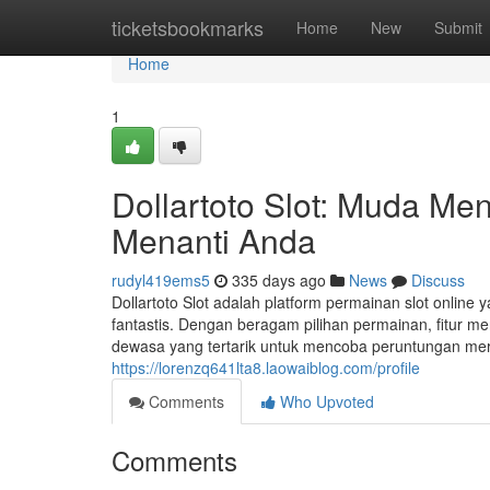
Home
ticketsbookmarks
Home
New
Submit
Home
1
Dollartoto Slot: Muda Me
Menanti Anda
rudyl419ems5
335 days ago
News
Discuss
Dollartoto Slot adalah platform permainan slot onli
fantastis. Dengan beragam pilihan permainan, fitur m
dewasa yang tertarik untuk mencoba peruntungan merek
https://lorenzq641lta8.laowaiblog.com/profile
Comments
Who Upvoted
Comments