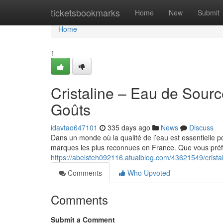
Home
ticketsbookmarks
Home
New
Submit
Home
1
Cristaline – Eau de Sourc
Goûts
idavtao647101
335 days ago
News
Discuss
Dans un monde où la qualité de l’eau est essentielle p
marques les plus reconnues en France. Que vous préf
https://abelsteh092116.atualblog.com/43621549/cristal
Comments
Who Upvoted
Comments
Submit a Comment