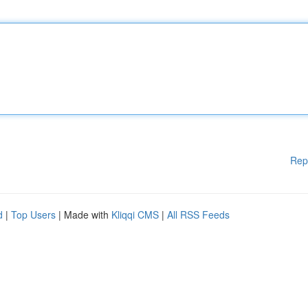
Rep
d
|
Top Users
| Made with
Kliqqi CMS
|
All RSS Feeds