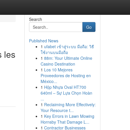
Search
Go
Published News
1
ufabet เข้าสู่ระบบ มือถือ: วิธี
 les
ใช้งานบนมือถือ
1
88m: Your Ultimate Online
Casino Destination
1
Los 10 Mejores
Proveedores de Hosting en
México...
1
Hộp Nhựa Oval HT700
640ml – Sự Lựa Chọn Hoàn
...
1
Reclaiming More Effectively:
Your Resource t...
1
Key Errors in Lawn Mowing
Hornsby That Damage L...
1
Contractor Businesses