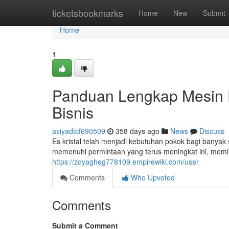
Home
ticketsbookmarks
Home
New
Submit
Home
1
Panduan Lengkap Mesin E
Bisnis
asiyadtcf690509
358 days ago
News
Discuss
Es kristal telah menjadi kebutuhan pokok bagi banyak s
memenuhi permintaan yang terus meningkat ini, memili
https://zoyagheg778109.empirewiki.com/user
Comments
Who Upvoted
Comments
Submit a Comment