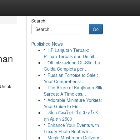
Search
Go
Published News
1
HP Lanjutan Terbaik:
han
Pilihan Terbaik dan Detail...
1
Ottimizzazione Off-Site: La
Guida Completa per ...
1
Russian Tortoise to Sale :
Your Comprehensi...
 Untuk
1
The Allure of Kanjiroam Silk
Sarees: A Timeless...
1
Adorable Miniature Yorkies:
Your Guide to Fin...
1
เที่ยว สิงคโปร์: ไป สิงคโปร์
ถูก คุ้มค่า 2569
1
Enhance Your Events with
Luxury Photo Booths in...
1
Magic Mushroom Delivery