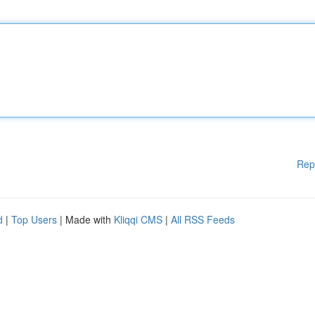
Rep
d
|
Top Users
| Made with
Kliqqi CMS
|
All RSS Feeds