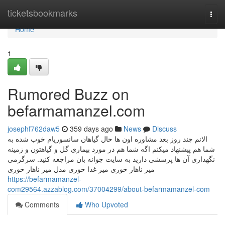
Home
ticketsbookmarks
Togg
navi
Home
1
Rumored Buzz on
befarmamanzel.com
josephf762daw5
359 days ago
News
Discuss
الانم چند روز بعد مشاوره اون ها حال گیاهان سانسوریام خوب شده به
شما هم پیشنهاد میکنم اگه شما هم در مورد بیماری گل و گیاهتون و زمینه
نگهداری آن ها پرسشی دارید به سایت جوانه بان مراجعه کنید. سرگرمی
میز ناهار خوری میز غذا خوری مدل میز ناهار خوری
https://befarmamanzel-
com29564.azzablog.com/37004299/about-befarmamanzel-com
Comments
Who Upvoted