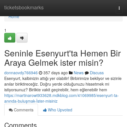
Home
ticketsbookmarks
Togg
navi
Home
1
Seninle Esenyurt'ta Hemen Bir
Araya Gelmek ister misin?
donnaovdy766946
357 days ago
News
Discuss
Esenyurt, kalbinizin attığı yer olabilir! Birbirimize bekliyor ve sizinle
anılar biriktireceğiz. Doğru yerde olduğunuzu hissetmek mi
istiyorsunuz? Birlikte vakit geçirebilir, hem eğlenebilir hem
https://martinarowt933628.mdkblog.com/41069985/esenyurt-ta-
anında-buluşmak-İster-misiniz
Comments
Who Upvoted
Comments