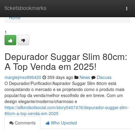
Home
ticketsbookmarks
Togg
navi
Home
1
Depurador Suggar Slim 80cm:
A Top Venda em 2025!
margiejmex896420
359 days ago
News
Discuss
O Depurador/Purificador/Aspirador Suggar Slim 80cm está
conquistando o mercado e se projetando como o produto mais
popular/top da venda/melhor escolhido de em breve. Com um
design elegante/moderno/charmoso e
https://allkindsofsocial.com/story5407476/depurador-suggar-slim-
80cm-a-top-venda-em-2025
Comments
Who Upvoted