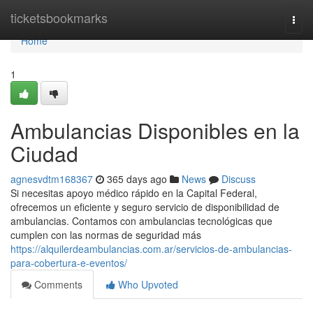
Home
ticketsbookmarks
Togg
navi
Home
1
Ambulancias Disponibles en la
Ciudad
agnesvdtm168367
365 days ago
News
Discuss
Si necesitas apoyo médico rápido en la Capital Federal,
ofrecemos un eficiente y seguro servicio de disponibilidad de
ambulancias. Contamos con ambulancias tecnológicas que
cumplen con las normas de seguridad más
https://alquilerdeambulancias.com.ar/servicios-de-ambulancias-
para-cobertura-e-eventos/
Comments
Who Upvoted