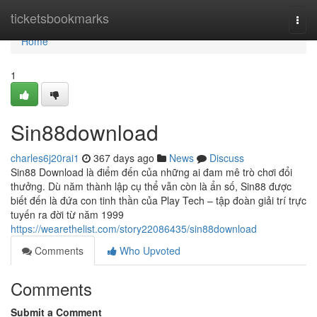
Home
ticketsbookmarks
Togg
navi
Home
1
Sin88download
charles6j20rai1
367 days ago
News
Discuss
Sin88 Download là điểm đến của những ai đam mê trò chơi đổi
thưởng. Dù năm thành lập cụ thể vẫn còn là ẩn số, Sin88 được
biết đến là đứa con tinh thần của Play Tech – tập đoàn giải trí trực
tuyến ra đời từ năm 1999
https://wearethelist.com/story22086435/sin88download
Comments
Who Upvoted
Comments
Submit a Comment