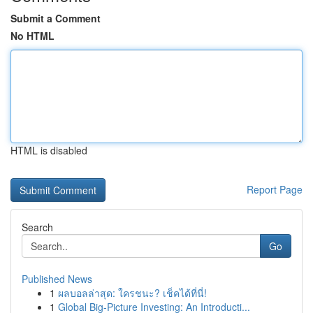
Submit a Comment
No HTML
HTML is disabled
Report Page
Search
Go
Published News
1
ผลบอลล่าสุด: ใครชนะ? เช็คได้ที่นี่!
1
Global Big-Picture Investing: An Introducti...