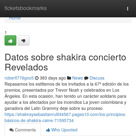
Home
ticketsbookmarks
Togg
navi
Home
1
Datos sobre shakira concierto
Revelados
robertl776gxo5
383 days ago
News
Discuss
Repasamos los estilismos de los invitados a la 67º edición de los
premios, presentados por Trevor Noah y celebrados en Los
Ángeles. En esta ocasión, han tenido un carácter solidario para
ayudar a los afectados por los incendios La joven colombiana y
ganadora del Latin Grammy deje sobre su proceso
https://shakiraysebastianrulli34567.pages10.com/los-principios-
básicos-de-shakira-caine-71595734
Comments
Who Upvoted