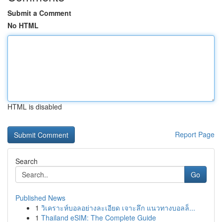
Submit a Comment
No HTML
HTML is disabled
Report Page
Search
Go
Published News
1
วิเคราะห์บอลอย่างละเอียด เจาะลึก แนวทางบอลล็...
1
Thailand eSIM: The Complete Guide