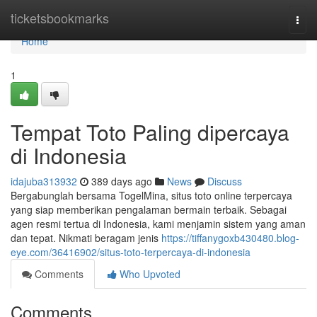
Home
ticketsbookmarks
Togg
navi
Home
1
Tempat Toto Paling dipercaya
di Indonesia
idajuba313932
389 days ago
News
Discuss
Bergabunglah bersama TogelMina, situs toto online terpercaya
yang siap memberikan pengalaman bermain terbaik. Sebagai
agen resmi tertua di Indonesia, kami menjamin sistem yang aman
dan tepat. Nikmati beragam jenis
https://tiffanygoxb430480.blog-
eye.com/36416902/situs-toto-terpercaya-di-indonesia
Comments
Who Upvoted
Comments