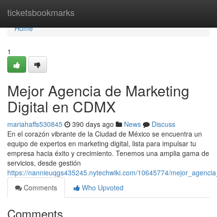
Home
ticketsbookmarks
Home
1
Mejor Agencia de Marketing
Digital en CDMX
mariahaffs530845
390 days ago
News
Discuss
En el corazón vibrante de la Ciudad de México se encuentra un
equipo de expertos en marketing digital, lista para impulsar tu
empresa hacia éxito y crecimiento. Tenemos una amplia gama de
servicios, desde gestión
https://nannieuqgs435245.nytechwiki.com/10645774/mejor_agenci
Comments
Who Upvoted
Comments