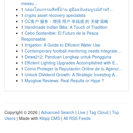
measu...
1
กล่องโอนกรรมสิทธิ์บ้าน คู่มือฉบับสมบูรณ์สำหรั...
1
crypto asset recovery specialists
1
CC客户 服务：增强 用户 幸福感 的 关键 策略
1
Handmade Indian Bibs: A Touch of Tradition
1
Cebo Sostenible: El Futuro de la Pesca
Responsable
1
Irrigation: A Guide to Efficient Water Use
1
Contemporary football mentoring needs integrate...
1
Dewa212: Panduan Lengkap untuk Pengguna
1
Efficient Lighting Upgrades Accomplished with E...
1
Cómo Proteger la Reputación Online de tu Agenci...
1
Unlock Dividend Growth: A Strategic Investing A...
1
Myoglow Reviews: Real Results or Hype ?
Copyright © 2026 |
Advanced Search
|
Live
|
Tag Cloud
|
Top
Users
| Made with
Kliqqi CMS
|
All RSS Feeds