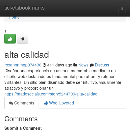
Home
ticketsbookmarks
Togg
navi
Home
1
alta calidad
roxannnmqp974438
411 days ago
News
Discuss
Diseñar una experiencia de usuario memorable mediante un
diseño web destacado es fundamental para atraer y retener
visitantes. Un sitio bien diseñado debe ser intuitivo, visualmente
atractivo y proporcionar un
https://madesocials.com/story5244799/alta-calidad
Comments
Who Upvoted
Comments
Submit a Comment