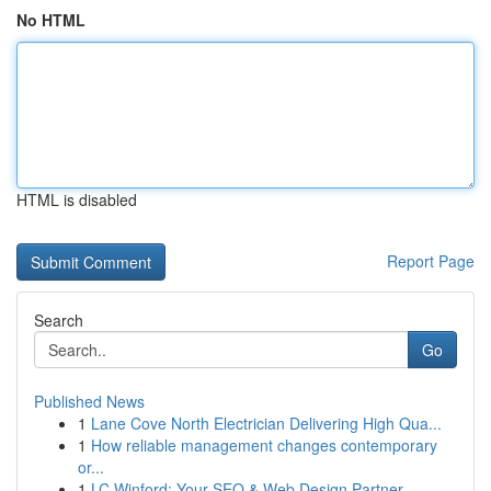
No HTML
HTML is disabled
Report Page
Search
Go
Published News
1
Lane Cove North Electrician Delivering High Qua...
1
How reliable management changes contemporary
or...
1
LC Winford: Your SEO & Web Design Partner