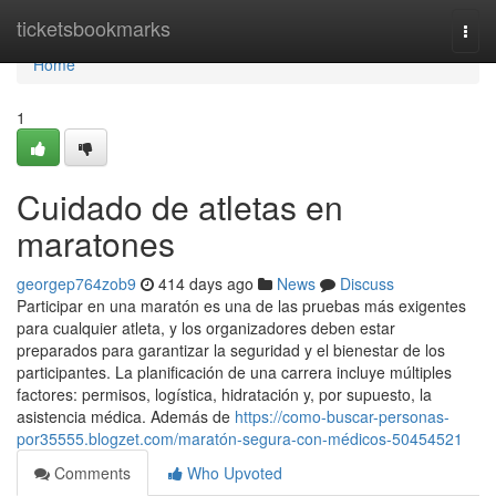
Home
ticketsbookmarks
Togg
navi
Home
1
Cuidado de atletas en
maratones
georgep764zob9
414 days ago
News
Discuss
Participar en una maratón es una de las pruebas más exigentes
para cualquier atleta, y los organizadores deben estar
preparados para garantizar la seguridad y el bienestar de los
participantes. La planificación de una carrera incluye múltiples
factores: permisos, logística, hidratación y, por supuesto, la
asistencia médica. Además de
https://como-buscar-personas-
por35555.blogzet.com/maratón-segura-con-médicos-50454521
Comments
Who Upvoted