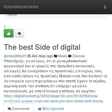
Home
ticketsbookmarks
Togg
navi
Home
1
The best Side of digital
dereka086yir5
464 days ago
News
Discuss
Υποστήριξε, εν ολίγοις, ότι οι μη κερδοσκοπικοί
οργανισμοί και οι φορείς που προωθούν κοινωνικές
αλλαγές θα ενισχύσουν τις προοπτικές επιτυχίας τους
εάν υιοθετήσουν τις πρακτικές Μάρκετινγκ που διέπουν τη
λειτουργία των επιχειρήσεων που σκοπό έχουν το κέρδος.
Δημιούργησε την αίσθηση ότι υπάρχει μεγάλη
κατανάλωση, με αποτέλεσμα ο κόσμος να αρχίσει
https://digitalmarketing76553.blogs100.com/35162556/how-
ντιτζιταλ-μαρκετινγκ-can-save-you-time-stress-and-money
Comments
Who Upvoted